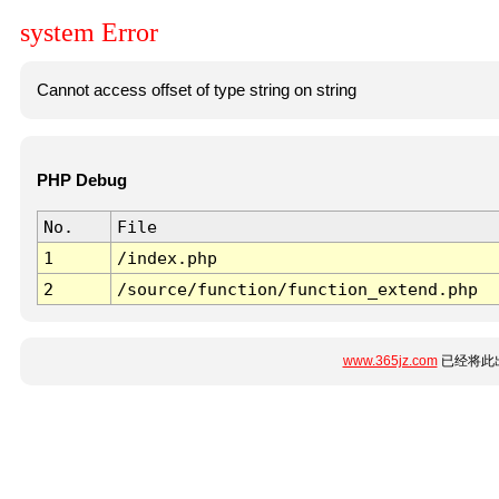
system Error
Cannot access offset of type string on string
PHP Debug
No.
File
1
/index.php
2
/source/function/function_extend.php
www.365jz.com
已经将此