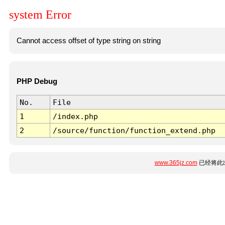
system Error
Cannot access offset of type string on string
PHP Debug
No.
File
1
/index.php
2
/source/function/function_extend.php
www.365jz.com
已经将此