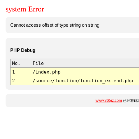
system Error
Cannot access offset of type string on string
PHP Debug
No.
File
1
/index.php
2
/source/function/function_extend.php
www.365jz.com
已经将此